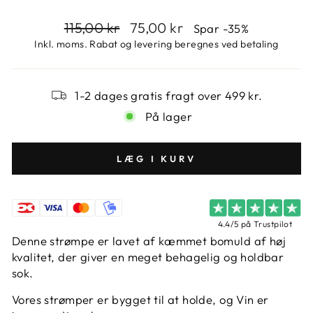
Pris
Udsalgspris
115,00 kr
75,00 kr
Spar
-35%
Inkl. moms. Rabat og levering beregnes ved betaling
1-2 dages gratis fragt over 499 kr.
På lager
LÆG I KURV
4.4/5 på Trustpilot
Denne strømpe er lavet af kæmmet bomuld af høj
kvalitet, der giver en meget behagelig og holdbar
sok.
Vores strømper er bygget til at holde, og Vin er