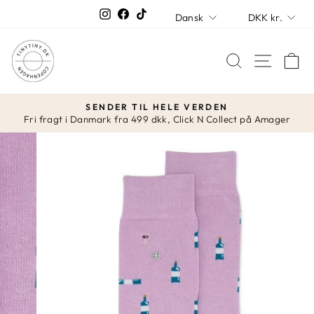
Spring
SPROG
VALUT
Instagram
Facebook
TikTok
Dansk
DKK kr.
over
SØG
K
SENDER TIL HELE VERDEN
Fri fragt i Danmark fra 499 dkk, Click N Collect på Amager
Stop
slideshow