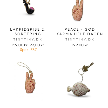
LAKRIDSPIBE 2.
PEACE - GOD
SORTERING
KARMA HELE DAGEN
TINYTINY.DK
TINYTINY.DK
Pris
Udsalgspris
159,00 kr
99,00 kr
199,00 kr
Spar
-38%