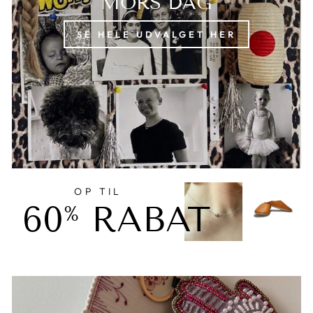
MORS DAG
SE HELE UDVALGET HER
OP TIL
60
RABAT
%