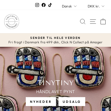
Spring
SPROG
VALUT
Instagram
Facebook
TikTok
Dansk
DKK kr.
over
TINYTINY
SØG
K
APS
SENDER TIL HELE VERDEN
Fri fragt i Danmark fra 499 dkk, Click N Collect på Amager
Stop
slideshow
TINYTINY
HÅNDLAVET PYNT
NYHEDER
UDSALG