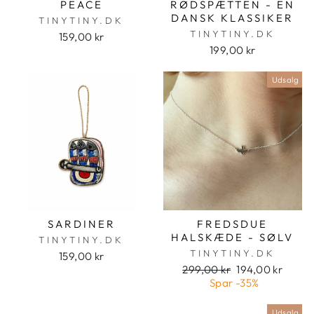
PEACE
RØDSPÆTTEN - EN
DANSK KLASSIKER
TINYTINY.DK
TINYTINY.DK
159,00 kr
199,00 kr
Udsalg
SARDINER
FREDSDUE
HALSKÆDE - SØLV
TINYTINY.DK
TINYTINY.DK
159,00 kr
Pris
Udsalgspris
299,00 kr
194,00 kr
Spar
-35%
Udsalg