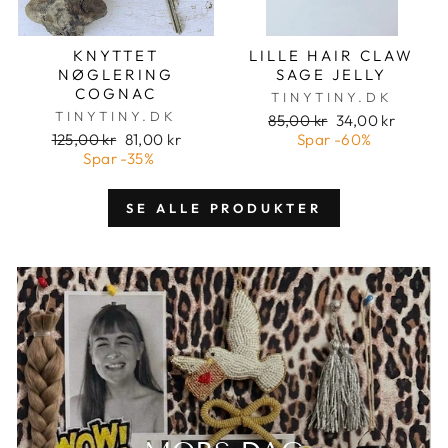
KNYTTET
LILLE HAIR CLAW
NØGLERING
SAGE JELLY
COGNAC
TINYTINY.DK
TINYTINY.DK
Pris
Udsalgspris
85,00 kr
34,00 kr
Pris
Udsalgspris
125,00 kr
81,00 kr
Spar
-60%
Spar
-35%
SE ALLE PRODUKTER