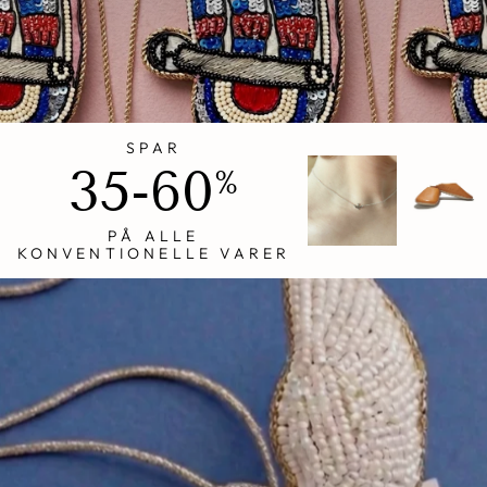
SPAR
35-60
%
PÅ ALLE
KONVENTIONELLE VARER
Stop
slideshow