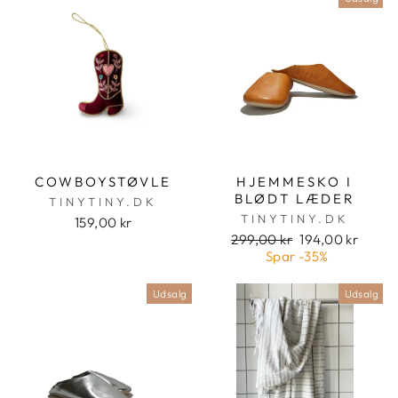
COWBOYSTØVLE
HJEMMESKO I
BLØDT LÆDER
TINYTINY.DK
TINYTINY.DK
159,00 kr
Pris
Udsalgspris
299,00 kr
194,00 kr
Spar
-35%
Udsalg
Udsalg