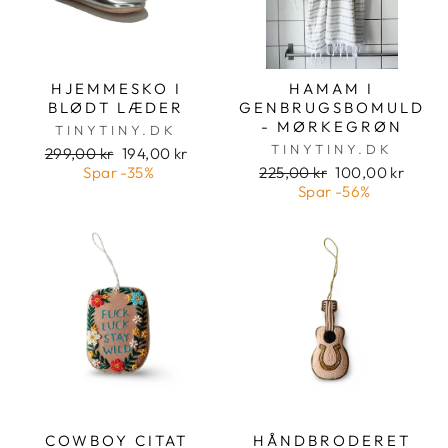
HJEMMESKO I
HAMAM I
BLØDT LÆDER
GENBRUGSBOMULD
- MØRKEGRØN
TINYTINY.DK
TINYTINY.DK
Pris
Udsalgspris
299,00 kr
194,00 kr
Pris
Udsalgspris
Spar
-35%
225,00 kr
100,00 kr
Spar
-56%
COWBOY CITAT
HÅNDBRODERET