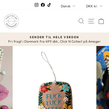
Spring
SPROG
VALUT
Instagram
Facebook
TikTok
Dansk
DKK kr.
over
SØG
K
SENDER TIL HELE VERDEN
Fri fragt i Danmark fra 499 dkk, Click N Collect på Amager
Stop
slideshow