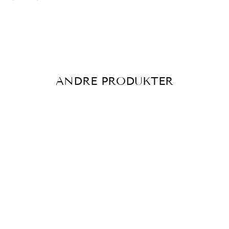
ANDRE PRODUKTER
COWBOY CITAT
TINYTINY.DK
159,00 kr